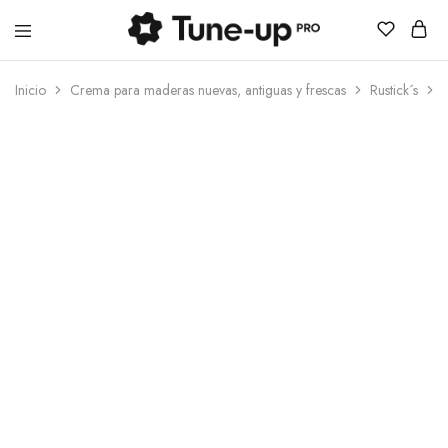
Tune-
up
Inicio
Crema para maderas nuevas, antiguas y frescas
Rustick´s
N
Pro