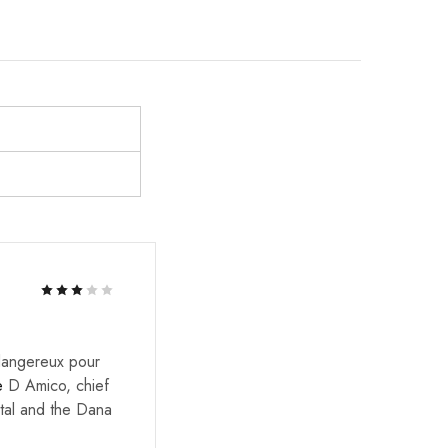
Rated
3
out of 5
 dangereux pour
Rated
3
out of 5
e
D Amico, chief
ital and the Dana