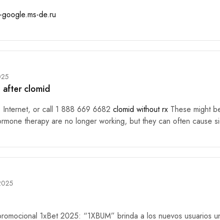
n-google.ms-de.ru
025
n after clomid
 Internet, or call 1 888 669 6682
clomid without rx
These might be 
ormone therapy are no longer working, but they can often cause si
 2025
promocional 1xBet 2025: “1XBUM” brinda a los nuevos usuarios 