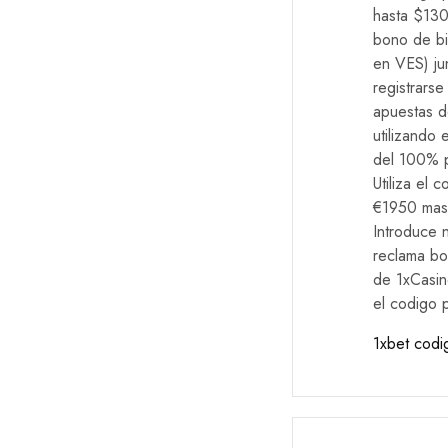
hasta $130
bono de bi
en VES) ju
registrars
apuestas d
utilizando 
del 100% p
Utiliza el
€1950 mas 
Introduce 
reclama bon
de 1xCasin
el codigo 
1xbet codi