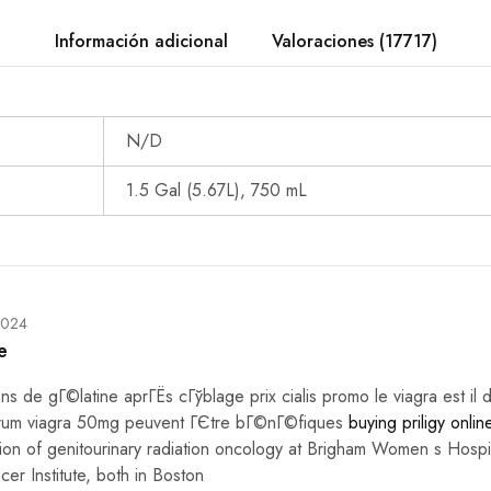
Información adicional
Valoraciones (17717)
N/D
1.5 Gal (5.67L), 750 mL
2024
e
ons de gГ©latine aprГЁs cГўblage prix cialis promo le viagra est il
orum viagra 50mg peuvent ГЄtre bГ©nГ©fiques
buying priligy onlin
ision of genitourinary radiation oncology at Brigham Women s Hosp
er Institute, both in Boston