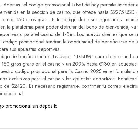
. Ademas, el codigo promocional 1xBet de hoy permite acceder a 
envenida en la seccion de casino, que ofrece hasta $2275 USD (
nto con 150 giros gratis. Este codigo debe ser ingresado al mom
e en la plataforma para poder disfrutar del bono de bienvenida, ya
eportivas o para el casino de 1xBet. Los nuevos clientes que se r
el codigo promocional tendran la oportunidad de beneficiarse de l
ara sus apuestas deportivas.
 codigo de bonificacion de 1xCasino: “1XBUM” para obtener un bo
150 giros gratis en el casino y un 200% hasta €130 en apuestas 
nuestro codigo promocional para 1x Casino 2025 en el formulario d
os exclusivos para el casino y las apuestas deportivas. Bonificac
o de $2420. Es necesario registrarse, confirmar tu correo electro
promocional.
go promocional sin deposito