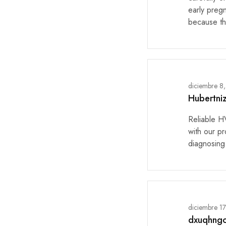
early preg
because th
diciembre 8
Hubertni
Reliable 
with our p
diagnosing 
diciembre 1
dxuqhng