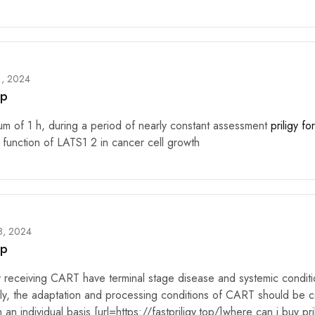
1, 2024
lp
um of 1 h, during a period of nearly constant assessment
priligy fo
function of LATS1 2 in cancer cell growth
8, 2024
lp
 receiving CART have terminal stage disease and systemic conditi
ly, the adaptation and processing conditions of CART should be 
n an individual basis [url=https://fastpriligy.top/]where can i buy pril