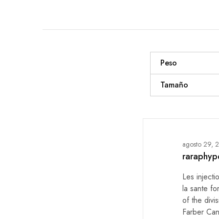
Peso
Tamaño
agosto 29, 
raraphyp
Les injecti
la sante f
of the div
Farber Canc