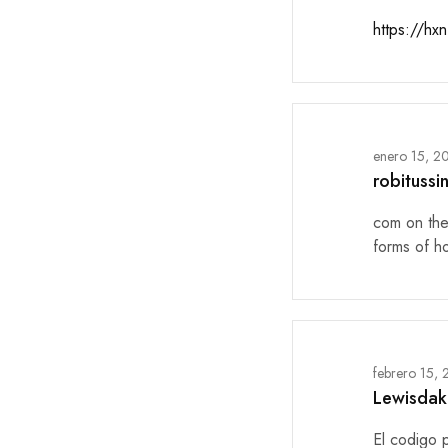
https://hx
enero 15, 2
robitussi
com on the
forms of h
febrero 15,
Lewisdak
El codigo 