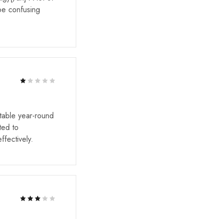
be confusing
Rated
2
out of 5
table year-round
Rated
3
out of 5
ted to
ffectively.