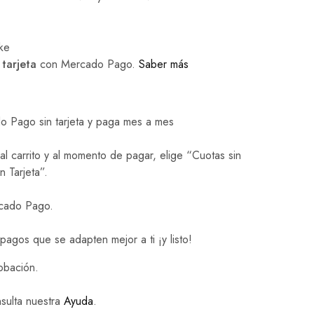
Rated
4
out of 5
 tarjeta
con Mercado Pago.
Saber más
 Pago sin tarjeta y paga mes a mes
l carrito y al momento de pagar, elige “Cuotas sin
Rated
1
out of 5
n Tarjeta”.
rcado Pago.
 pagos que se adapten mejor a ti ¡y listo!
obación.
sulta nuestra
Ayuda
.