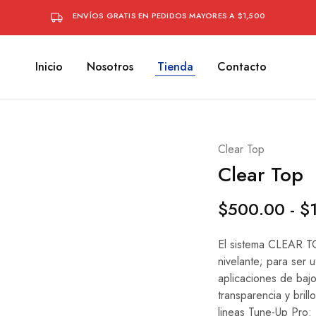
ENVÍOS GRATIS EN PEDIDOS MAYORES A $1,500
Inicio
Nosotros
Tienda
Contacto
Clear Top
Clear Top
$
500.00
-
$
El sistema CLEAR TO
nivelante; para ser
aplicaciones de baj
transparencia y brill
lineas Tune-Up P