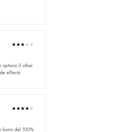
Rated
3
out of 5
Rated
2
out of 5
options if other
de effects
un bono del 100%