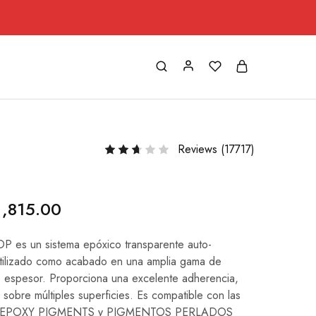
Rated
2
out of 5
Reviews (
17717
)
Rated
3
out of 5
1,815.00
P es un sistema epóxico transparente auto-
 utilizado como acabado en una amplia gama de
o espesor. Proporciona una excelente adherencia,
o sobre múltiples superficies. Es compatible con las
ro: EPOXY PIGMENTS y PIGMENTOS PERLADOS