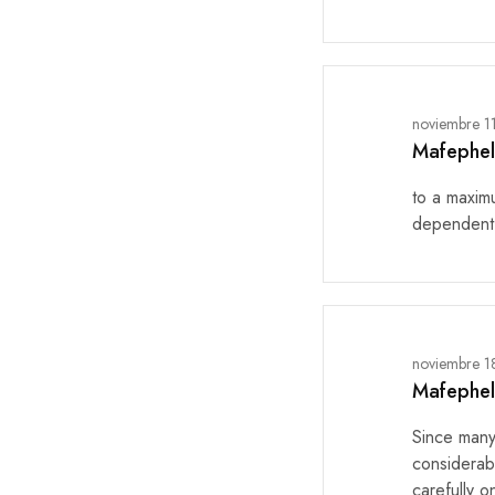
noviembre 1
Mafephe
to a maxim
dependent 
noviembre 1
Mafephe
Since many
considerab
carefully o