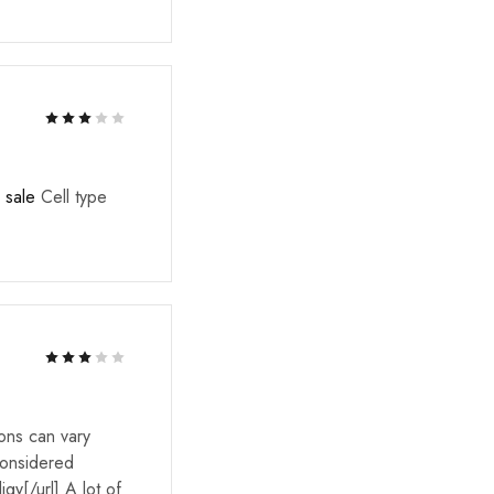
Rated
2
out of 5
r sale
Cell type
Rated
3
out of 5
ons can vary
considered
igy[/url] A lot of