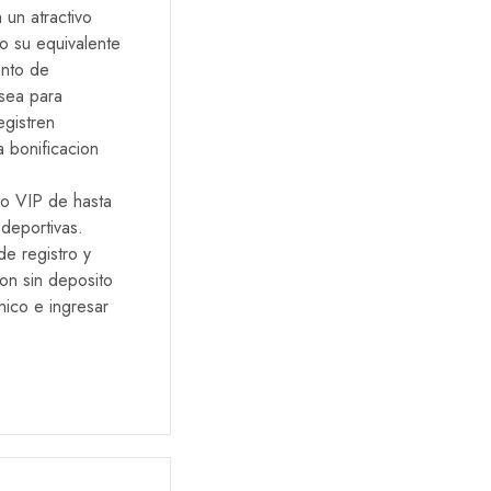
un atractivo
Rated
3
out of 5
o su equivalente
ento de
 sea para
egistren
a bonificacion
no VIP de hasta
deportivas.
Rated
3
out of 5
e registro y
ion sin deposito
nico e ingresar
Rated
4
out of 5