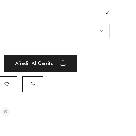
Rated
4
out of 5
Añadir Al Carrito
Rated
2
out of 5
Rated
1
out of 5