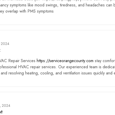
nancy symptoms like mood swings, tiredness, and headaches can 
ey overlap with PMS symptoms
, 2024
z
HVAC Repair Services
https://serviceorangecounty.com
stay comfor
rofessional HVAC repair services. Our experienced team is dedica
and resolving heating, cooling, and ventilation issues quickly and e
7, 2024
ot